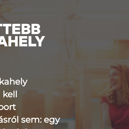
kahely
kell
port
tásról sem: egy