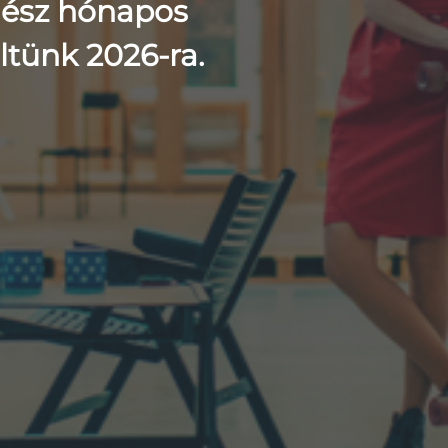
gész hónapos
ltünk 2026-ra.