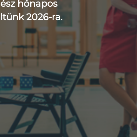
gész hónapos
ltünk 2026-ra.