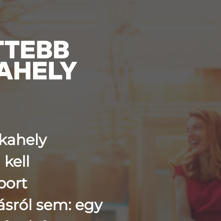
kahely
kell
port
tásról sem: egy