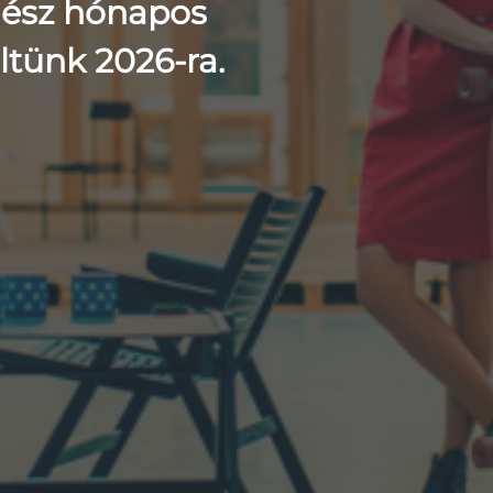
gész hónapos
ltünk 2026-ra.