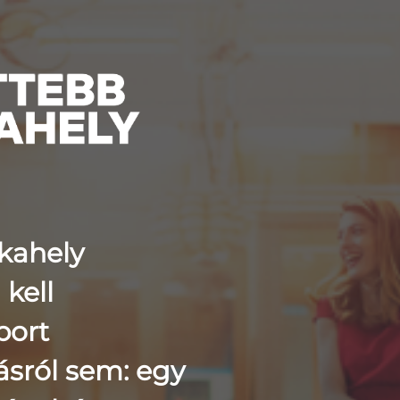
kahely
kell
port
tásról sem: egy