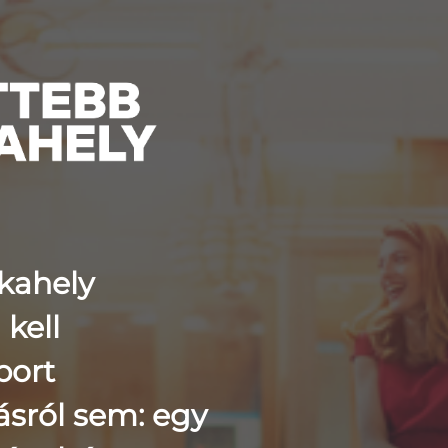
kahely
kell
port
tásról sem: egy